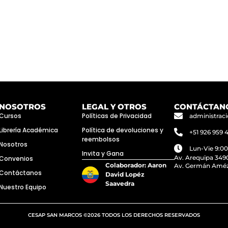
NOSOTROS
LEGAL Y OTROS
CONTÁCTANO
Cursos
Políticas de Privacidad
administra
Librería Académica
Política de devoluciones y
+51 926 959 
reembolsos
Nosotros
Lun-Vie 9:0
Invita y Gana
Av. Arequipa 3490
Convenios
Colaborador: Aaron
Av. Germán Améz
Contáctanos
David Lopéz
Saavedra
Nuestro Equipo
CESAP SAN MARCOS ©2026 TODOS LOS DERECHOS RESERVADOS