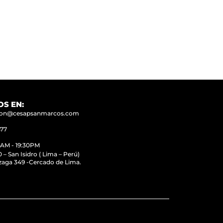
S EN:
cion@cesapsanmarcos.com
477
0AM - 19:30PM
 – San Isidro ( Lima – Perú)
aga 349 -Cercado de Lima.