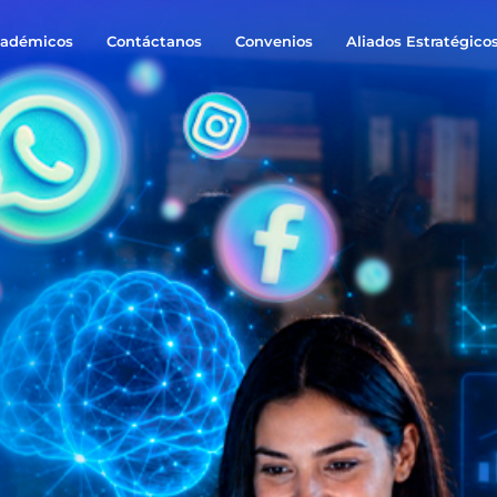
cadémicos
Contáctanos
Convenios
Aliados Estratégico