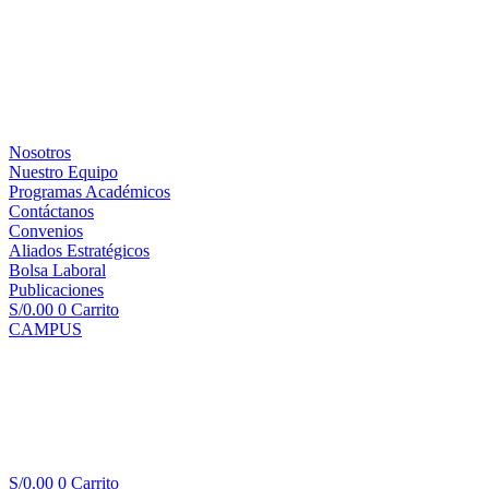
Nosotros
Nuestro Equipo
Programas Académicos
Contáctanos
Convenios
Aliados Estratégicos
Bolsa Laboral
Publicaciones
S/
0.00
0
Carrito
CAMPUS
S/
0.00
0
Carrito