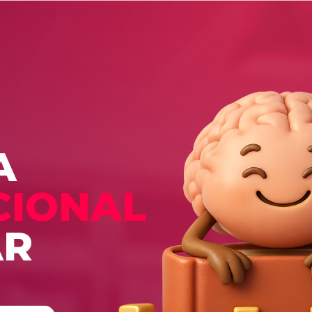
A
CIONAL
AR