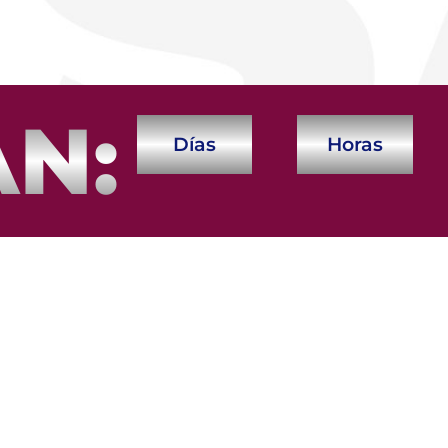
AN:
Días
Horas