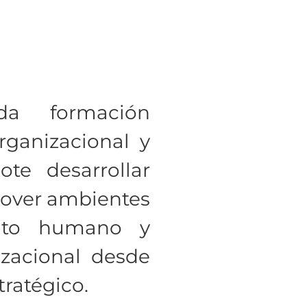
da formación
rganizacional y
ote desarrollar
mover ambientes
lento humano y
izacional desde
ratégico.