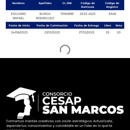
Nombres
Apellidos
CI, DNI
Código de
Código de
Matricula
Registro
ESGUARD
BURGA
70948181
2023-4523
3348
RAFAEL
RODRIGUEZ
Fecha de Inicio
Fecha de Culminación
Fecha de Entrega
Libro
Nota
24/06/2023
23/12/2023
27/12/2023
25
20
Formamos mentes creativas con visión estratégica. Actualízate,
expande tus conocimientos y conviértete en un líder en lo que te