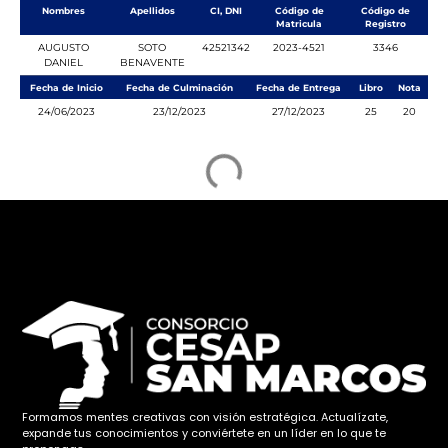
Nombres
Apellidos
CI, DNI
Código de
Código de
Matricula
Registro
AUGUSTO
SOTO
42521342
2023-4521
3346
DANIEL
BENAVENTE
Fecha de Inicio
Fecha de Culminación
Fecha de Entrega
Libro
Nota
24/06/2023
23/12/2023
27/12/2023
25
20
Formamos mentes creativas con visión estratégica. Actualízate,
expande tus conocimientos y conviértete en un líder en lo que te